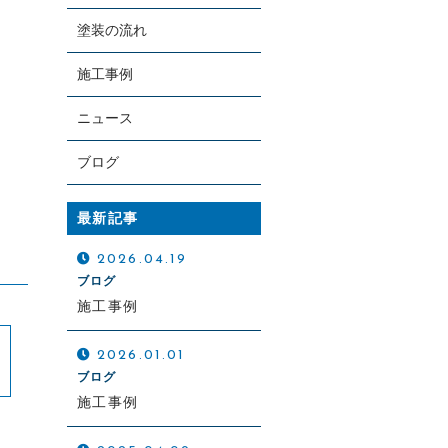
塗装の流れ
施工事例
ニュース
ブログ
お電話での受付
0297-65-3716
最新記事
受付時間：8:00～19:00
2026.04.19
ブログ
施工事例
2026.01.01
ブログ
施工事例