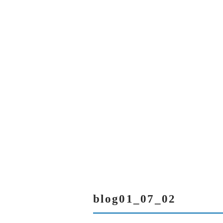
当社について
BLOG01_07_02
スタッフ紹介
blog01_07_02
サービス紹介
塗装の流れ
アクセス
よくある質問
blog01_07_02
ブログ