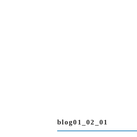
当社について
BLOG01_02_01
スタッフ紹介
blog01_02_01
サービス紹介
塗装の流れ
アクセス
よくある質問
blog01_02_01
ブログ