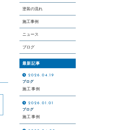
塗装の流れ
施工事例
ニュース
ブログ
お電話での受付
0297-65-3716
最新記事
受付時間：8:00～19:00
2026.04.19
ブログ
施工事例
2026.01.01
ブログ
施工事例